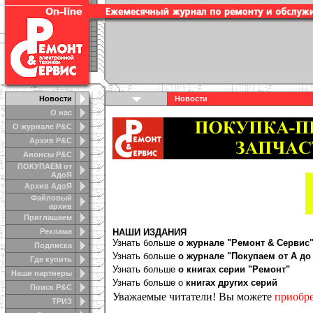
Новости
Новости
О нас
О журнале Р&С
Архив Р&С
Анонсы Р&C
ПОКУПАЕМ от
АдоЯ
Архив АдоЯ
Файловый
архив
Приглашаем
Реклама
НАШИ ИЗДАНИЯ
Узнать больше
о журнале "Ремонт & Сервис
Подписка
Узнать больше
о журнале "Покупаем от А до
Где купить
Узнать больше
о книгах серии "Ремонт"
Наши партнеры
Узнать больше о
книгах
других серий
Поиск Р&С
Уважаемые читатели! Вы можете
приобре
ТРИЗ