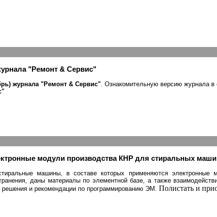
журнала "Ремонт & Сервис"
брь) журнала "Ремонт & Сервис"
. Ознакомительную версию журнала в
с"
лектронные модули производства КНР для стиральных маши
стиральные машины, в составе которых применяются электронные 
странения, даны материалы по элементной базе, а также взаимодейст
Полистать и прио
е решения и рекомендации по программированию ЭМ.