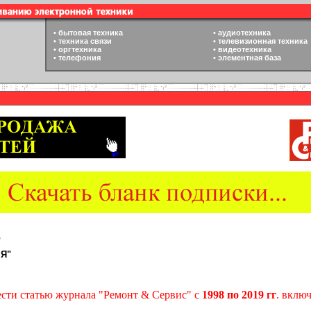
•
бытовая техника
•
аудиотехника
•
техника связи
•
телевизионная техника
•
оргтехника
•
видеотехника
•
телефония
•
элементная база
"
 Я"
сти статью журнала "Ремонт
&
Сервис" с
1998 по 2019 гг
. вклю