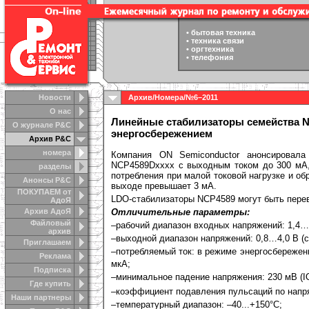
•
бытовая техника
•
техника связи
•
оргтехника
•
телефония
Новости
Архив
/
Номера
/
№6–2011
О нас
Линейные стабилизаторы семейства N
О журнале Р&С
энергосбережением
Архив Р&С
номера
Компания ON Semiconductor анонсировала
NCP4589Dxxxx с выходным током до 300 мА,
разделы
потребления при малой токовой нагрузке и обр
Анонсы Р&C
выходе превышает 3 мА.
ПОКУПАЕМ от
LDO-стабилизаторы NCP4589 могут быть перев
АдоЯ
Архив АдоЯ
Отличительные параметры:
Файловый
–рабочий диапазон входных напряжений: 1,4…
архив
–выходной диапазон напряжений: 0,8…4,0 В (с
Приглашаем
–потребляемый ток: в режиме энергосбережени
Реклама
мкА;
Подписка
–минимальное падение напряжения: 230 мВ (I
Где купить
–коэффициент подавления пульсаций по напря
Наши партнеры
–температурный диапазон: –40...+150°C;