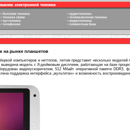
•
бытовая техника
•
аудиотехника
•
техника связи
•
телевизионная техника
•
оргтехника
•
видеотехника
•
телефония
•
элементная база
к на рынке планшетов
боркой компьютеров и неттопов, летом представит несколько моделей 
 выведена модель с 8-дюймовым дисплеем, работающая на базе процес
орудован видеоускорителем, 512 Мбайт оперативной памяти DDR3, фл
влена поддержка интерфейса „мультитач» и возможность воспроизведения