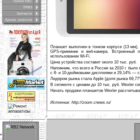
Поиск Р&С
ТРИЗ
Запчасти
Архив_новости
Планшет выполнен в тонком корпусе (13 мм), в
GPS-приемник и веб-камера. Встроенный 
использовании Wi-Fi.
Цена устройства составит около 10 тыс. руб.
Напомним, что всего в России за 2010 г. было
с 8- и 10-дюймовыми дисплеями и 29,14% — с
Лидером рынка стала Apple (доля рынка 69,77
В сегменте с ценами до 10 тыс. руб. Wexler с
Начать продажи планшетов Wexler рассчитывает
Источник: http://zoom.cnews.ru/