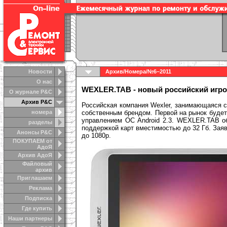
Новости
Архив
/
Номера
/
№6–2011
О нас
WEXLER.TAB - новый российский игро
О журнале Р&С
Архив Р&С
Российская компания Wexler, занимающаяся с
номера
собственным брендом. Первой на рынок будет
управлением ОС Android 2.3. WEXLER.TAB об
разделы
поддержкой карт вместимостью до 32 Гб. Зая
Анонсы Р&C
до 1080p.
ПОКУПАЕМ от
АдоЯ
Архив АдоЯ
Файловый
архив
Приглашаем
Реклама
Подписка
Где купить
Наши партнеры