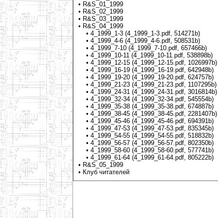
•
R&S_01_1999
•
R&S_02_1999
•
R&S_03_1999
• R&S_04_1999
•
4_1999_1-3 (4_1999_1-3.pdf, 514271b)
•
4_1999_4-6 (4_1999_4-6.pdf, 508531b)
•
4_1999_7-10 (4_1999_7-10.pdf, 657466b)
•
4_1999_10-11 (4_1999_10-11.pdf, 538898b)
•
4_1999_12-15 (4_1999_12-15.pdf, 1026997b)
•
4_1999_16-19 (4_1999_16-19.pdf, 642948b)
•
4_1999_19-20 (4_1999_19-20.pdf, 624757b)
•
4_1999_21-23 (4_1999_21-23.pdf, 1107295b)
•
4_1999_24-31 (4_1999_24-31.pdf, 3016814b)
•
4_1999_32-34 (4_1999_32-34.pdf, 545554b)
•
4_1999_35-38 (4_1999_35-38.pdf, 674887b)
•
4_1999_38-45 (4_1999_38-45.pdf, 2281407b)
•
4_1999_45-46 (4_1999_45-46.pdf, 694391b)
•
4_1999_47-53 (4_1999_47-53.pdf, 835345b)
•
4_1999_54-55 (4_1999_54-55.pdf, 518832b)
•
4_1999_56-57 (4_1999_56-57.pdf, 802350b)
•
4_1999_58-60 (4_1999_58-60.pdf, 577741b)
•
4_1999_61-64 (4_1999_61-64.pdf, 805222b)
•
R&S_05_1999
•
Клуб читателей