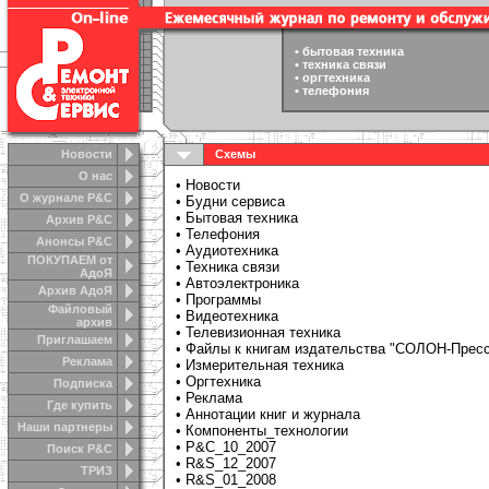
•
бытовая техника
•
техника связи
•
оргтехника
•
телефония
Новости
Схемы
О нас
•
Новости
О журнале Р&С
•
Будни сервиса
•
Бытовая техника
Архив Р&С
•
Телефония
Анонсы Р&C
•
Аудиотехника
ПОКУПАЕМ от
•
Техника связи
АдоЯ
•
Автоэлектроника
Архив АдоЯ
•
Программы
Файловый
•
Видеотехника
архив
•
Телевизионная техника
Приглашаем
•
Файлы к книгам издательства "СОЛОН-Прес
Реклама
•
Измерительная техника
•
Оргтехника
Подписка
•
Реклама
Где купить
•
Аннотации книг и журнала
Наши партнеры
•
Компоненты_технологии
•
Р&C_10_2007
Поиск Р&С
•
R&S_12_2007
ТРИЗ
•
R&S_01_2008