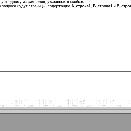
вует одному из символов, указанных в скобках:
го запроса будут страницы, содержащие
А_строка1
,
Б_строка1
и
В_стро