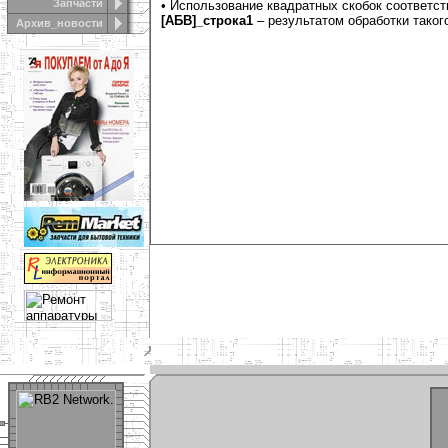
Запчасти
• Использование квадратных скобок соответст
[АБВ]_строка1
– результатом обработки тако
Архив_новости