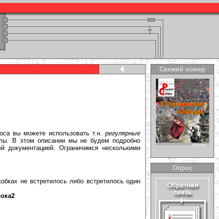
Свежий номер
оса вы можете использовать т.н.
регулярные
олы. В этом описании мы не будем подробно
й документацией. Ограничимся несколькими
Опрос
кобках не встретилось либо встретилось один
рока2