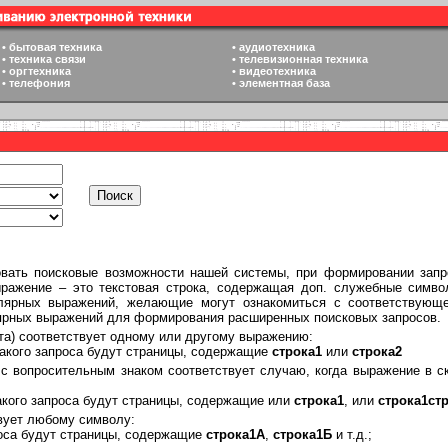
•
бытовая техника
•
аудиотехника
•
техника связи
•
телевизионная техника
•
оргтехника
•
видеотехника
•
телефония
•
элементная база
овать поисковые возможности нашей системы, при формировании запр
ыражение – это текстовая строка, содержащая доп. служебные симв
улярных выражений, желающие могут ознакомиться с соответствующе
ярных выражений для формирования расширенных поисковых запросов.
рта) соответствует одному или другому выражению:
такого запроса будут страницы, содержащие
строка1
или
строка2
 с вопросительным знаком соответствует случаю, когда выражение в с
акого запроса будут страницы, содержащие или
строка1
, или
строка1ст
твует любому символу:
роса будут страницы, содержащие
строка1А
,
строка1Б
и т.д.;