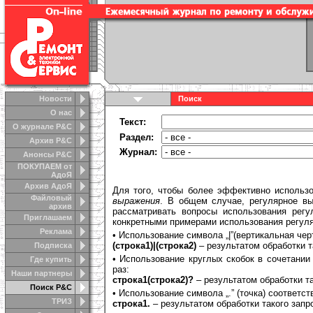
Новости
Поиск
О нас
Текст:
О журнале Р&С
Раздел:
Архив Р&С
Журнал:
Анонсы Р&C
ПОКУПАЕМ от
АдоЯ
Архив АдоЯ
Для того, чтобы более эффективно использ
Файловый
выражения
. В общем случае, регулярное в
архив
рассматривать вопросы использования рег
Приглашаем
конкретными примерами использования регул
Реклама
• Использование символа „|”(вертикальная че
(строка1)|(строка2)
– результатом обработки 
Подписка
• Использование круглых скобок в сочетании
Где купить
раз:
Наши партнеры
строка1(строка2)?
– результатом обработки т
Поиск Р&С
• Использование символа „.” (точка) соответс
ТРИЗ
строка1.
– результатом обработки такого зап